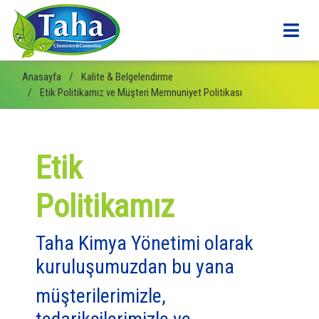
Anasayfa
Kalite & Belgelendirme
Etik Politikamız ve Müşteri Memnuniyet Politikası
Etik
Politikamız
Taha Kimya Yönetimi olarak
kuruluşumuzdan bu yana
müşterilerimizle,